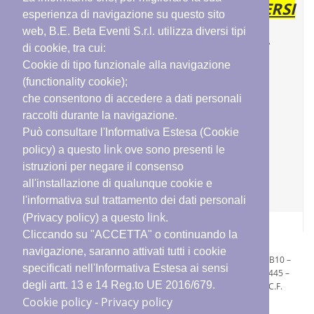
PER CONSULTARE I CORSI, ISCRIVERSI
esperienza di navigazione su questo sito
AGLI EVENTI E COMPILARE I TEST
web, B.E. Beta Eventi S.r.l. utilizza diversi tipi
ONLINE È
NECESSARIO ACCEDERE
di cookie, tra cui:
ALLA NUOVA PIATTAFORMA BETA
Cookie di tipo funzionale alla navigazione
(functionality cookie);
EVENTI
CLICCANDO QUI
che consentono di accedere a dati personali
raccolti durante la navigazione.
Può consultare l'Informativa Estesa (Cookie
link
policy) a questo
ove sono presenti le
istruzioni per negare il consenso
all'installazione di qualunque cookie e
l'informativa sul trattamento dei dati personali
link
(Privacy policy) a questo
.
Cliccando su "ACCETTA" o continuando la
navigazione, saranno attivati tutti i cookie
B.E. Beta Eventi s.r.l. - Via Albertini 36 c/o Gross Ancona Blocco B10 –
specificati nell'Informativa Estesa ai sensi
60131 Ancona – Tel. 071 2076468 (4 linee r.a.) – Cell. 334 5322445 –
degli artt. 13 e 14 Reg.to UE 2016/679.
info@betaeventi.it
– PEC
betaeventi@pec.keypass.it
– P.iva e C.F.
02282680426 – Cod. SDI: M5UXCR1
Cookie policy
Privacy policy
-
Cookie policy
|
Privacy policy