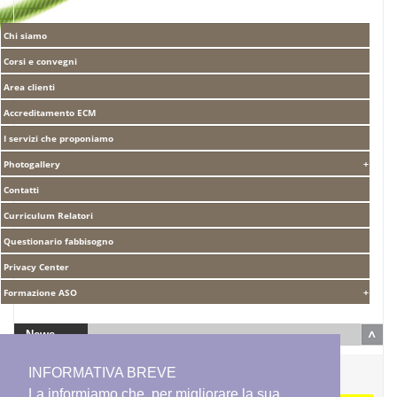
Chi siamo
Corsi e convegni
Area clienti
Accreditamento ECM
I servizi che proponiamo
Photogallery
Contatti
Curriculum Relatori
Questionario fabbisogno
Privacy Center
Formazione ASO
News
Tabella Ristori - Aiuti di Stato
INFORMATIVA BREVE
La informiamo che, per migliorare la sua